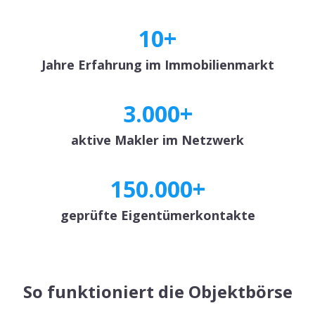
10+
Jahre Er­fah­rung im Im­mo­bi­li­en­markt
3.000+
ak­ti­ve Mak­ler im Netz­werk
150.000+
ge­prüf­te Ei­gen­tü­mer­kon­tak­te
So funktioniert die Objektbörse