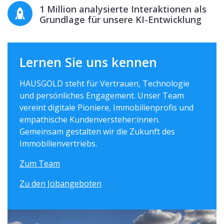
1 Million analysierte Interaktionen als
Grundlage für unsere KI-Entwicklung
Lernen Sie uns kennen
HAUSGOLD steht für Vertrauen, Technologie
und persönliches Engagement. Unser Team
vereint digitale Pioniere, Immobilienprofis und
empathische Kundenversteher:innen.
Gemeinsam gestalten wir die Zukunft des
Immobilienvertriebs.
Zum Team
Zu den Jobangeboten