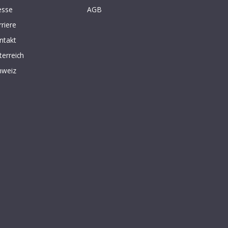
esse
AGB
rriere
ntakt
terreich
hweiz