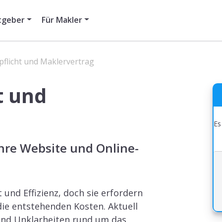
tgeber
Für Makler
pflicht und Maklervertrag
t und
Es
hre Website und Online-
und Effizienz, doch sie erfordern
ie entstehenden Kosten. Aktuell
 und Unklarheiten rund um das