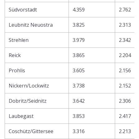
Südvorstadt
4.359
2.762
Leubnitz Neuostra
3.825
2.313
Strehlen
3.979
2.342
Reick
3.865
2.204
Prohlis
3.605
2.156
Nickern/Lockwitz
3.738
2.152
Dobritz/Seidnitz
3.642
2.306
Laubegast
3.853
2.417
Coschütz/Gittersee
3.316
2.213