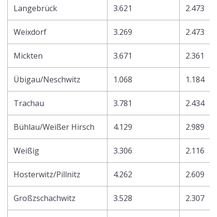
Langebrück
3.621
2.473
Weixdorf
3.269
2.473
Mickten
3.671
2.361
Übigau/Neschwitz
1.068
1.184
Trachau
3.781
2.434
Bühlau/Weißer Hirsch
4.129
2.989
Weißig
3.306
2.116
Hosterwitz/Pillnitz
4.262
2.609
Großzschachwitz
3.528
2.307