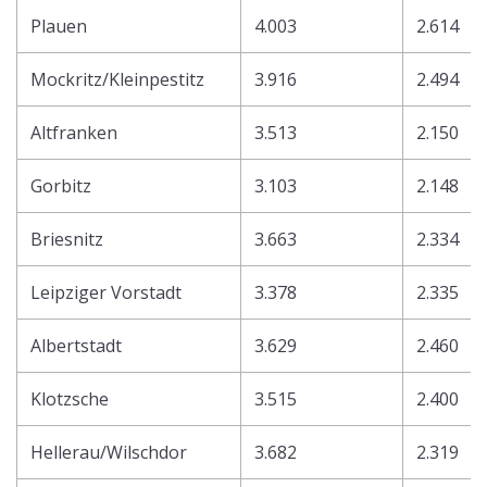
Plauen
4.003
2.614
Mockritz/Kleinpestitz
3.916
2.494
Altfranken
3.513
2.150
Gorbitz
3.103
2.148
Briesnitz
3.663
2.334
Leipziger Vorstadt
3.378
2.335
Albertstadt
3.629
2.460
Klotzsche
3.515
2.400
Hellerau/Wilschdor
3.682
2.319