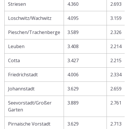
Striesen
4.360
2.693
Loschwitz/Wachwitz
4.095
3.159
Pieschen/Trachenberge
3.589
2.326
Leuben
3.408
2.214
Cotta
3.427
2.215
Friedrichstadt
4.006
2.334
Johannstadt
3.629
2.659
Seevorstadt/Großer
3.889
2.761
Garten
Pirnaische Vorstadt
3.629
2.713