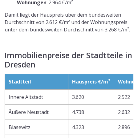
Wohnungen
: 2.964 €/m²
Damit liegt der Hauspreis über dem bundesweiten
Durchschnitt von 2.612 €/m² und der Wohnungspreis
unter dem bundesweiten Durchschnitt von 3.268 €/m².
Immobilienpreise der Stadtteile in
Dresden
Stadtteil
Hauspreis €/m²
Wohnun
Innere Altstadt
3.620
2.522
Äußere Neustadt
4.738
2.632
Blasewitz
4.323
2.896