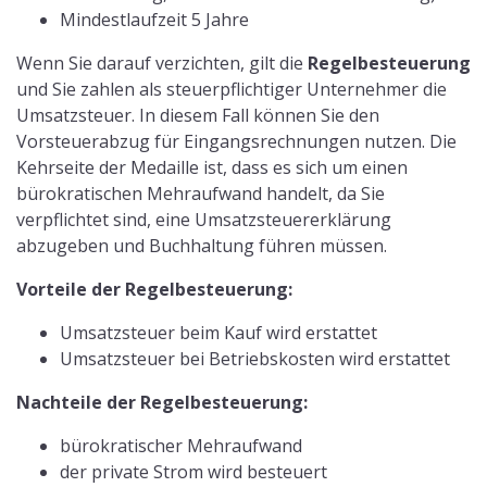
Wer sich für eine Regelbesteuerung entscheidet und
laut
§19 UStG
nicht als Kleinunternehmer beim
Finanzamt erfasst wird, muss sich spätestens nach
einem Monat der Installation beim zuständigen
Finanzamt anmelden. Diese Pflicht besteht auch mit den
Neuerungen ab dem 1.1.2023.
Was lohnt sich mehr ab dem 1.1.2023 -
Kleinunternehmer oder
Regelbesteuerung?
Vor dem 1.1.2023 galt als Empfehlung, die ersten fünf
Jahre die Regelbesteuerung zu wählen, um die Vorzüge
der Vorsteuer nutzen zu können. Für
Solaranlagenbesitzer, die die
Anlage vor 2022
erworben
haben, zählt dies immer noch, da auf diese
Weise die erhobene Mehrwertsteuer von 19%
zurückerstattet werden kann. Wird die Anlage jedoch