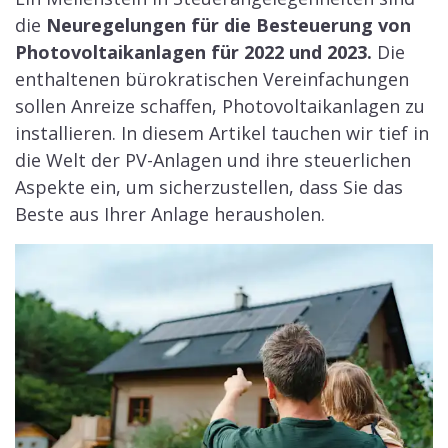
Inhaltsverzeichnis
Umsatzsteuer ab 1.Januar 2023
mit 0%
Laut dem
Jahressteuergesetz 2022
, fällt seit dem
1.Januar 2023 beim Kauf einer Photovoltaikanlage
keine Umsatzsteuer mehr an. Bis dahin musste eine
Umsatzsteuer, bekannt als Mehrwertsteuer, von 19%
auf das Produkt gezahlt werden. Dieser Meilenstein ist
nur möglich, da sich die EU Politik darauf geeinigt hat,