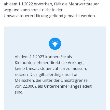
Was bedeutet Inselanlage?
Eine dritte Alternative zur Regelbesteuerung und
Kleinunternehmerregelung ist die Inselanlage.
Darunter versteht sich eine Photovoltaikanlage, die so
viel Strom produziert, dass Sie diesen
komplett selbst
nutzen und kein Strom ins öffentliche Netz
gelangt
. Auf diese Weise muss auch kein Strom
besteuert werden. Vor allem Haushalte mit hohem
Stromverbrauch sollten auf diese Variante
zurückgreifen. Eine weitere Möglichkeit wäre, den
Strom zu speichern, die
Stromspeicher
sind jedoch sehr
kostenintensiv. Da die Einspeisevergütung jedoch
stetig ist, ist die Inselanlage eine Alternative, die
durchaus in Erwägung gezogen werden sollte.
Kostenlos