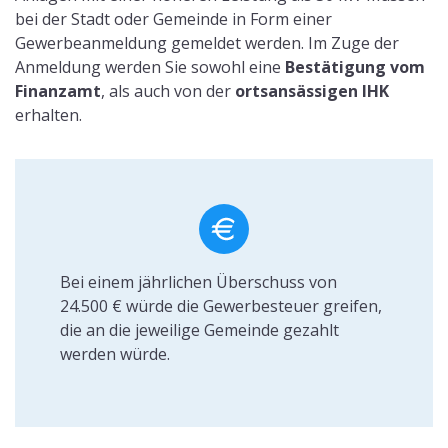
Liebhaberei bei der
Einkommensteuer vor dem
1.1.2023
Als Liebhaberei wird vom Finanzamt eine Tätigkeit
verstanden, mit der
keine Gewinnerzielungsabsicht
zu verzeichnen ist. Es wird angenommen, dass mit der
Tätigkeit, also der Installation einer PV-Anlage,
langfristig keine Gewinne erzielt werden. Im Zuge der
neuen Regelungen hat die Liebhaberei für PV-Anlagen
bis zu einer 30 kW Leistung keine Bedeutung mehr. Bis
Ende 2022 profitieren Betreiber einer PV-Anlage von
folgenden Regelungen der Liebhaberei:
Befreiung der Einkommensteuer
Befreiung der Umsatzsteuer (auch für
Kleinunternehmer)