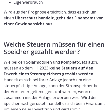
steuerrechtlich von der PV-Anlage getrennt. Er kann
jedoch trotzdem deinem Gewerbe hinzugefügt werden,
wenn er Ihrem Gewerbe dient.
Der Speicher dient dem Gewerbe nur,
wenn 10 % des
gespeicherten Stroms
in das öffentliche Netz
eingespeist werden und der Umsatz dadurch erhöht
wird.
Fazit: Zusammenfassung
Steuern rund um Photovoltaikanlagen sind ein
komplexes Thema. Um den Überblick nicht zu verlieren
haben wir alle wichtigen Fakten zusammengefasst:
Ab dem
1.1.2023 gilt 0% Umsatzsteuer
auf die
Lieferung und Installation von Solaranlagen mit
weniger als 30 kW