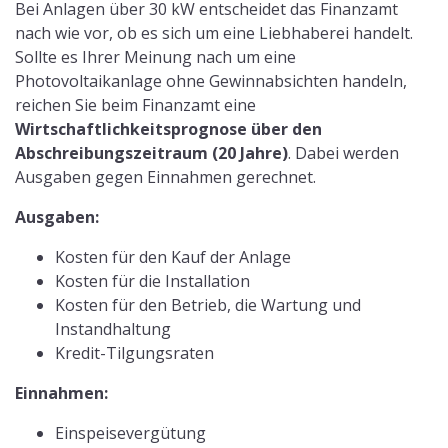
Eigenverbrauch
Wird aus der Prognose ersichtlich, dass es sich um
einen
Überschuss handelt, geht das Finanzamt von
einer Gewinnabsicht aus
.
Welche Steuern müssen für einen
Speicher gezahlt werden?
Wie bei den Solarmodulen und Komplett-Sets auch,
müssen ab dem 1.1.2023
keine Steuern auf den
Erwerb eines Stromspeichers gezahlt werden
.
Handelt es sich bei Ihrer Anlage jedoch um eine
steuerpflichtige Anlage, kann der Stromspeicher bei
der Vorsteuer geltend gemacht werden, wenn er
zusammen mit der Anlage erworben wird. Wird der
Speicher nachgerüstet, handelt es sich beim Finanzamt
um einen neue Investition und wird somit