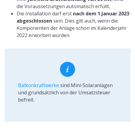
Besteuerung als
Kleinunternehmer oder
Regelbesteuerung
Als
Kleinunternehmer
gelten selbständige Personen,
welche die Umsatzgrenze von 22.000 € im Jahr nicht
überschreiten. Laut § 19 UStG wird keine Umsatzsteuer
auf die Umsätze angewandt, wodurch auch keine
Vorsteuerabzüge möglich sind.
Vorteile als Kleinunternehmer:
Keine Umsatzsteuer
Keine Besteuerung des selbstgenutzten Stroms
Nur EÜR und private Steuererklärung
Nachteile als Kleinunternehmer:
Kein Vorsteuerabzug (Steuervorteile bei der
Anschaffung, Installation und Instandhaltung)