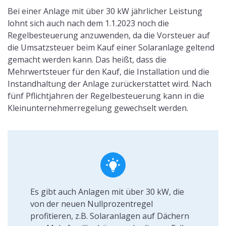
von Mehrfamilienhäusern. In diesem Fall
darf
je Mieteinheit 15 kW
Leistung
erbracht werden.
Benötige ich eine
Gewerbeanmeldung für eine PV-
Anlage?
Wird eine Anlage installiert und Strom ins öffentliche
Netz eingespeist, zählt dies als Gewerbe. Handelt es
sich dabei um eine Anlage, die weniger als 30 kW
produziert, ist der Strom ab dem 1.1.2023 nicht zu
versteuern. Rein formell sollte eine Anlage
trotzdem
noch angemeldet
werden.
Anlagen mit einer höheren Leistung als 30 kW müssen