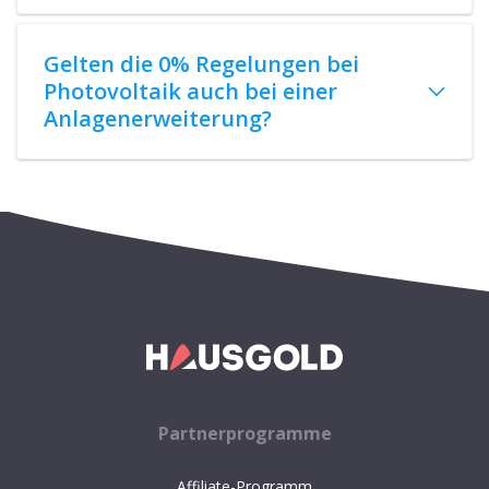
Makler-Login
Service
Mustervorlagen
Infografiken
Makler-Magazin
Experten
HAUSGOLD
Über uns
Team