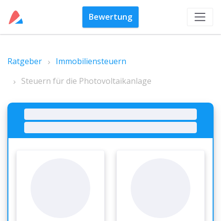
Bewertung
Ratgeber
Immobiliensteuern
Steuern für die Photovoltaikanlage
Es tut uns leid!
Es ist ein Fehler aufgetreten. Bitte versuchen Sie es in ein paar
Minuten erneut.
Seit Juni 2019