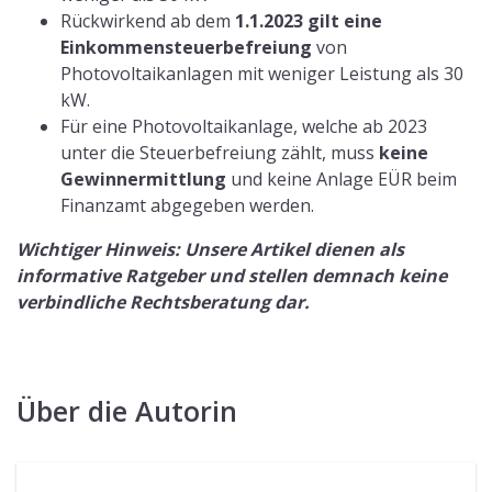
Henrike Klammer
SEO and Content Management
Henrike Klammer, Redakteurin im Bereich
Finanzen- und Immobilien. Bereits vor ihrer
Anstellung bei Hausgold.de war Henrike Klammer
Expertin für hochwertig recherchierte Artikel der
Kredit- und Finanzbranche. Seit 2020 ist Henrike
Klammer das Herzstück der Hausgold.de-
Redaktion und die erste Ansprechpartnerin wenn
es um das Wissen auf dem deutschen
Immobilienmarkt geht.
Zum Profil
Folgendes könnte Sie auch