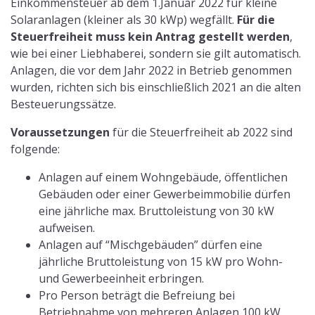
Besitzt eine Person eine Anlage mit einer
Laufleistung von 15 kW auf einem
Einfamilienhaus und 4 Anlagen a 15 kW
Laufleistung auf einem Mehrfamilienhaus,
betreibt er insgesamt Anlagen mit Laufleistungen
von 75 kW. Er fällt also unter die 100 kW und
genießt die neue Steuerfreiheit.
Ebenfalls neu in dieser Gesetzgebung ist, dass der
Verwendungszweck des erzeugten Stroms bei der
Besteuerung keine Auswirkungen mehr hat. Die Anlage
muss nicht auf dem eigenen Wohnhaus befestigt sein
und der Strom muss nicht für eigene Zweck erfüllt
werden, sondern kann zu 100% ins öffentliche
Stromnetz abgeführt werden.