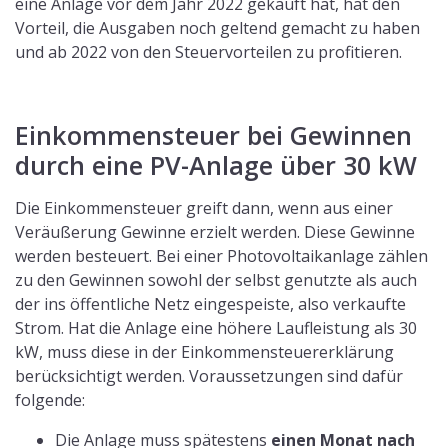
Inbetriebnahme
bei der Bundesnetzagentur
gemeldet sein
Die jährliche Strommenge muss beim
Netzbetreiber vorgewiesen werden
Wird der Strom nicht Privat an Netzbetreiber
verkauft, muss dies über einen Vermarkter
passieren
Es muss Gewinn erwirtschaftet werden, da nur
dieser besteuert wird
Der Gewinn wird zusammen mit dem Rest der
Einkommensteuererklärung über die
Einnahmenüberschussrechnung (
Anlage EÜR
) beim
Finanzamt eingereicht.
Kleinunternehmerregelung oder
Regelbesteuerung bei einer Anlage
über 30 kW?