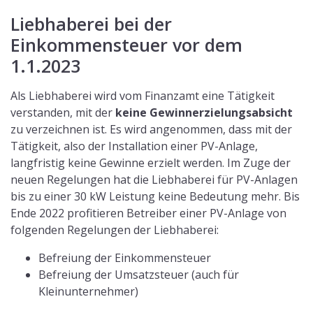
Bei Anlagen über 30 kW entscheidet das Finanzamt
nach wie vor, ob es sich um eine Liebhaberei handelt.
Sollte es Ihrer Meinung nach um eine
Photovoltaikanlage ohne Gewinnabsichten handeln,
reichen Sie beim Finanzamt eine
Wirtschaftlichkeitsprognose über den
Abschreibungszeitraum (20 Jahre)
. Dabei werden
Ausgaben gegen Einnahmen gerechnet.
Ausgaben:
Kosten für den Kauf der Anlage
Kosten für die Installation
Kosten für den Betrieb, die Wartung und
Instandhaltung
Kredit-Tilgungsraten
Einnahmen:
Einspeisevergütung