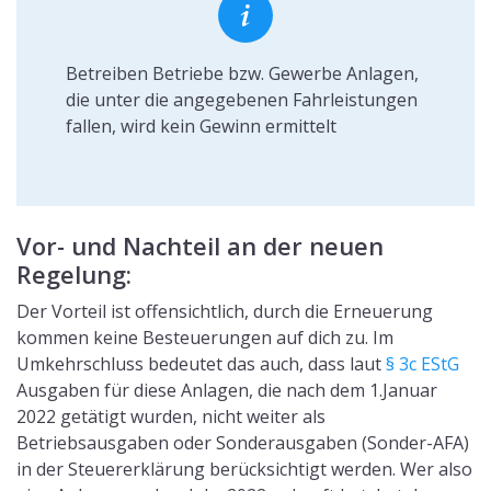
eine Anlage vor dem Jahr 2022 gekauft hat, hat den
Vorteil, die Ausgaben noch geltend gemacht zu haben
und ab 2022 von den Steuervorteilen zu profitieren.
Einkommensteuer bei Gewinnen
durch eine PV-Anlage über 30 kW
Die Einkommensteuer greift dann, wenn aus einer
Veräußerung Gewinne erzielt werden. Diese Gewinne
werden besteuert. Bei einer Photovoltaikanlage zählen
zu den Gewinnen sowohl der selbst genutzte als auch
der ins öffentliche Netz eingespeiste, also verkaufte
Strom. Hat die Anlage eine höhere Laufleistung als 30
kW, muss diese in der Einkommensteuererklärung
berücksichtigt werden. Voraussetzungen sind dafür
folgende:
Die Anlage muss spätestens
einen Monat nach