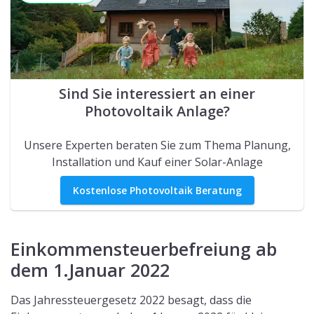
Einkommensteuer ab dem 1.Januar 2022 für kleine
Solaranlagen (kleiner als 30 kWp) wegfällt.
Für die
Steuerfreiheit muss kein Antrag gestellt werden
,
wie bei einer Liebhaberei, sondern sie gilt automatisch.
Anlagen, die vor dem Jahr 2022 in Betrieb genommen
wurden, richten sich bis einschließlich 2021 an die alten
Besteuerungssätze.
Voraussetzungen
für die Steuerfreiheit ab 2022 sind
folgende:
Anlagen auf einem Wohngebäude, öffentlichen
Gebäuden oder einer Gewerbeimmobilie dürfen
eine jährliche max. Bruttoleistung von 30 kW
aufweisen.
Anlagen auf “Mischgebäuden” dürfen eine
jährliche Bruttoleistung von 15 kW pro Wohn-
und Gewerbeeinheit erbringen.
Pro Person beträgt die Befreiung bei
Betriebnahme von mehreren Anlagen 100 kW.