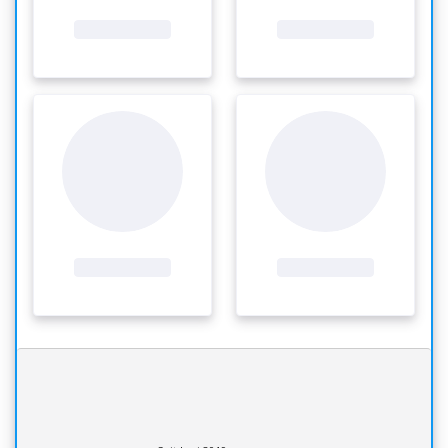
Steuern für die
Photovoltaikanlage
Tipps und Tricks für die Anmeldung und
Steuererklärung beim Installieren einer Solaranlage
Henrike Klammer
SEO and Content Management
Aktualisiert am
29.04.2026
Photovoltaik (PV) ist nicht nur eine
umweltfreundliche Energiequelle, sondern auch
eine Investition mit steuerlichen Auswirkungen.
Ein Meilenstein in Steuerangelegenheiten sind