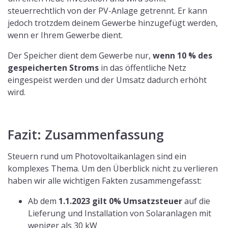
Rückwirkend ab dem
1.1.2023 gilt eine
Einkommensteuerbefreiung
von
Photovoltaikanlagen mit weniger Leistung als 30
kW.
Für eine Photovoltaikanlage, welche ab 2023
unter die Steuerbefreiung zählt, muss
keine
Gewinnermittlung
und keine Anlage EÜR beim
Finanzamt abgegeben werden.
Wichtiger Hinweis: Unsere Artikel dienen als
informative Ratgeber und stellen demnach keine
verbindliche Rechtsberatung dar.
Über die Autorin