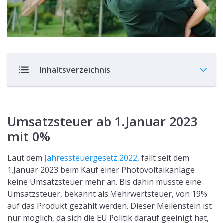
dass Produkte, welche auf ein wichtiges politisches Ziel
hinarbeiten, von der Mehrwertsteuer ausgenommen
werden können.
Die 0% Regelung gilt dabei sowohl
beim Kauf der
Solarmodule, als auch beim Erwerb der nötigen
Montagekits, wie Halterung und Speichermedium
.
Auch die Installation einer Solaranlage wird mit 0%
versteuert.
Voraussetzungen für eine Nullprozentversteuerung
sind dabei folgende:
Die Solarmodule sind auf dem
Dach eines
Wohngebäudes oder in der Nähe
des
Wohngebäudes zu installieren, wie eine Garage.
Die Anlage wird auf dem
Dach eines öffentlichen
Gebäudes
angebracht.
Sobald die Anlage keine höhere Leistung hat als
eine
jährliche Bruttoleistung von 30 kW
, sind