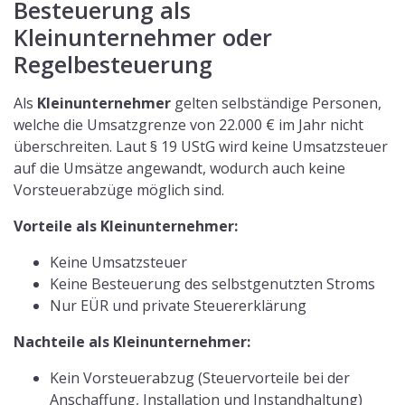
Mindestlaufzeit 5 Jahre
Wenn Sie darauf verzichten, gilt die
Regelbesteuerung
und Sie zahlen als steuerpflichtiger Unternehmer die
Umsatzsteuer. In diesem Fall können Sie den
Vorsteuerabzug für Eingangsrechnungen nutzen. Die
Kehrseite der Medaille ist, dass es sich um einen
bürokratischen Mehraufwand handelt, da Sie
verpflichtet sind, eine Umsatzsteuererklärung
abzugeben und Buchhaltung führen müssen.
Vorteile der Regelbesteuerung:
Umsatzsteuer beim Kauf wird erstattet
Umsatzsteuer bei Betriebskosten wird erstattet
Nachteile der Regelbesteuerung:
bürokratischer Mehraufwand
der private Strom wird besteuert