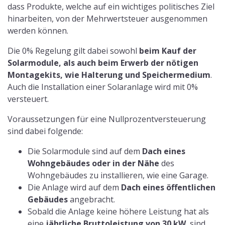
die Voraussetzungen automatisch erfüllt.
Die Installation darf erst
nach dem 1.Januar 2023
abgeschlossen
sein. Dies gilt auch, wenn die
Komponenten der Anlage schon im Kalenderjahr
2022 erworben wurden.
Balkonkraftwerke
sind Mini-Solaranlagen
und grundsätzlich von der Umsatzsteuer
befreit.