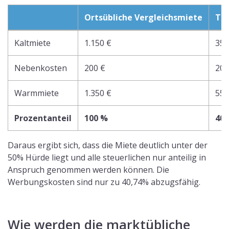
Ortsübliche Vergleichsmiete
Tat
Kaltmiete
1.150 €
350
Nebenkosten
200 €
200
Warmmiete
1.350 €
550
Prozentanteil
100 %
40,
Daraus ergibt sich, dass die Miete deutlich unter der
50% Hürde liegt und alle steuerlichen nur anteilig in
Anspruch genommen werden können. Die
Werbungskosten sind nur zu 40,74% abzugsfähig.
Wie werden die marktübliche