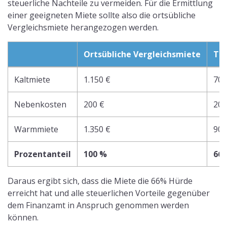
steuerliche Nachteile zu vermeiden. Für die Ermittlung
einer geeigneten Miete sollte also die ortsübliche
Vergleichsmiete herangezogen werden.
Ortsübliche Vergleichsmiete
Tat
Kaltmiete
1.150 €
700
Nebenkosten
200 €
200
Warmmiete
1.350 €
900
Prozentanteil
100 %
66,
Daraus ergibt sich, dass die Miete die 66% Hürde
erreicht hat und alle steuerlichen Vorteile gegenüber
dem Finanzamt in Anspruch genommen werden
können.